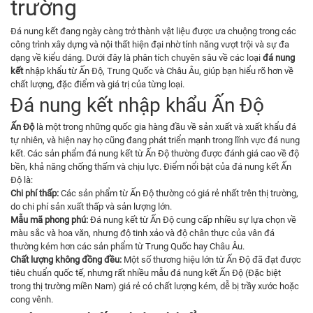
trường
Đá nung kết đang ngày càng trở thành vật liệu được ưa chuộng trong các
công trình xây dựng và nội thất hiện đại nhờ tính năng vượt trội và sự đa
dạng về kiểu dáng. Dưới đây là phân tích chuyên sâu về các loại
đá nung
kết
nhập khẩu từ Ấn Độ, Trung Quốc và Châu Âu, giúp bạn hiểu rõ hơn về
chất lượng, đặc điểm và giá trị của từng loại.
Đá nung kết nhập khẩu Ấn Độ
Ấn Độ
là một trong những quốc gia hàng đầu về sản xuất và xuất khẩu đá
tự nhiên, và hiện nay họ cũng đang phát triển mạnh trong lĩnh vực đá nung
kết. Các sản phẩm đá nung kết từ Ấn Độ thường được đánh giá cao về độ
bền, khả năng chống thấm và chịu lực. Điểm nổi bật của đá nung kết Ấn
Độ là:
Chi phí thấp:
Các sản phẩm từ Ấn Độ thường có giá rẻ nhất trên thị trường,
do chi phí sản xuất thấp và sản lượng lớn.
Mẫu mã phong phú:
Đá nung kết từ Ấn Độ cung cấp nhiều sự lựa chọn về
màu sắc và hoa văn, nhưng độ tinh xảo và độ chân thực của vân đá
thường kém hơn các sản phẩm từ Trung Quốc hay Châu Âu.
Chất lượng không đồng đều:
Một số thương hiệu lớn từ Ấn Độ đã đạt được
tiêu chuẩn quốc tế, nhưng rất nhiều mẫu đá nung kết Ấn Độ (Đặc biệt
trong thị trường miền Nam) giá rẻ có chất lượng kém, dễ bị trầy xước hoặc
cong vênh.