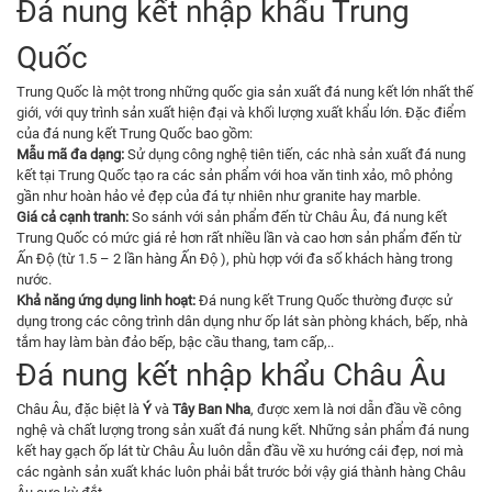
Đá nung kết nhập khẩu Trung
Quốc
Trung Quốc là một trong những quốc gia sản xuất đá nung kết lớn nhất thế
giới, với quy trình sản xuất hiện đại và khối lượng xuất khẩu lớn. Đặc điểm
của đá nung kết Trung Quốc bao gồm:
Mẫu mã đa dạng:
Sử dụng công nghệ tiên tiến, các nhà sản xuất đá nung
kết tại Trung Quốc tạo ra các sản phẩm với hoa văn tinh xảo, mô phỏng
gần như hoàn hảo vẻ đẹp của đá tự nhiên như granite hay marble.
Giá cả cạnh tranh:
So sánh với sản phẩm đến từ Châu Âu, đá nung kết
Trung Quốc có mức giá rẻ hơn rất nhiều lần và cao hơn sản phẩm đến từ
Ấn Độ (từ 1.5 – 2 lần hàng Ấn Độ ), phù hợp với đa số khách hàng trong
nước.
Khả năng ứng dụng linh hoạt:
Đá nung kết Trung Quốc thường được sử
dụng trong các công trình dân dụng như ốp lát sàn phòng khách, bếp, nhà
tắm hay làm bàn đảo bếp, bậc cầu thang, tam cấp,..
Đá nung kết nhập khẩu Châu Âu
Châu Âu, đặc biệt là
Ý
và
Tây Ban Nha
, được xem là nơi dẫn đầu về công
nghệ và chất lượng trong sản xuất đá nung kết. Những sản phẩm đá nung
kết hay gạch ốp lát từ Châu Âu luôn dẫn đầu về xu hướng cái đẹp, nơi mà
các ngành sản xuất khác luôn phải bắt trước bởi vậy giá thành hàng Châu