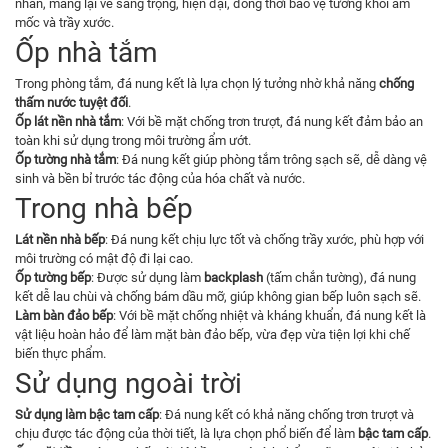
nhấn, mang lại vẻ sang trọng, hiện đại, đồng thời bảo vệ tường khỏi ẩm
mốc và trầy xước.
Ốp nhà tắm
Trong phòng tắm, đá nung kết là lựa chọn lý tưởng nhờ khả năng
chống
thấm nước tuyệt đối
.
Ốp lát nền nhà tắm
: Với bề mặt chống trơn trượt, đá nung kết đảm bảo an
toàn khi sử dụng trong môi trường ẩm ướt.
Ốp tường nhà tắm
: Đá nung kết giúp phòng tắm trông sạch sẽ, dễ dàng vệ
sinh và bền bỉ trước tác động của hóa chất và nước.
Trong nhà bếp
Lát nền nhà bếp
: Đá nung kết chịu lực tốt và chống trầy xước, phù hợp với
môi trường có mật độ đi lại cao.
Ốp tường bếp
: Được sử dụng làm
backplash
(tấm chắn tường), đá nung
kết dễ lau chùi và chống bám dầu mỡ, giúp không gian bếp luôn sạch sẽ.
Làm bàn đảo bếp
: Với bề mặt chống nhiệt và kháng khuẩn, đá nung kết là
vật liệu hoàn hảo để làm mặt bàn đảo bếp, vừa đẹp vừa tiện lợi khi chế
biến thực phẩm.
Sử dụng ngoài trời
Sử dụng làm bậc tam cấp
: Đá nung kết có khả năng chống trơn trượt và
chịu được tác động của thời tiết, là lựa chọn phổ biến để làm
bậc tam cấp
.