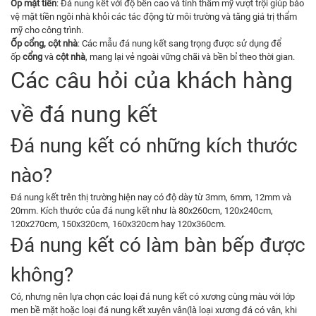
Ốp mặt tiền
: Đá nung kết với độ bền cao và tính thẩm mỹ vượt trội giúp bảo
vệ mặt tiền ngôi nhà khỏi các tác động từ môi trường và tăng giá trị thẩm
mỹ cho công trình.
Ốp cổng, cột nhà
: Các mẫu đá nung kết sang trọng được sử dụng để
ốp
cổng
và
cột nhà
, mang lại vẻ ngoài vững chãi và bền bỉ theo thời gian.
Các câu hỏi của khách hàng
về đá nung kết
Đá nung kết có những kích thước
nào?
Đá nung kết trên thị trường hiện nay có độ dày từ 3mm, 6mm, 12mm và
20mm. Kích thước của đá nung kết như là 80x260cm, 120x240cm,
120x270cm, 150x320cm, 160x320cm hay 120x360cm.
Đá nung kết có làm bàn bếp được
không?
Có, nhưng nên lựa chọn các loại đá nung kết có xương cùng màu với lớp
men bề mặt hoặc loại đá nung kết xuyên vân(là loại xương đá có vân, khi