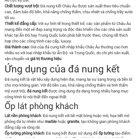
Âu cực kỳ đắt.
Chất lượng vượt trội:
Đá nung kết Châu Âu được sản xuất theo tiêu chuẩn
cao, đảm bảo độ bền, khả năng chống thấm, chịu nhiệt và chống trầy xước
tối ưu.
Thiết kế đẳng cấp:
Với sự tinh tế trong thiết kế, các sản phẩm từ Châu Âu
mang đến một vẻ đẹp sang trọng và độc đáo khiến cho các nhà sản xuất
khác tại Ấn Độ hay Trung Quốc luôn phải bắt trước theo, chúng rất thích
hợp cho các công trình cao cấp, luxury.
Giá thành cao:
Giá của đá cung kết nhập khẩu Châu Âu thường cao hơn
nhiều so với loại nhập khẩu từ Ấn Độ và Trung Quốc, do chi phí sản xuất,
vận chuyển và
giá trị thương hiệu
.
Ứng dụng của đá nung kết
Đá nung kết là vật liệu xây dựng hiện đại, mang lại sự sang trọng và bền bỉ
cho mọi không gian. Với độ bền cao, khả năng chống thấm và tính thẩm
mỹ vượt trội,
đá nung kết
được ứng dụng đa dạng trong nhiều hạng mục
công trình từ nội thất đến ngoại thất.
Ốp lát phòng khách
Lát nền phòng khách
: Đá nung kết với bề mặt bóng hoặc mờ, họa tiết mô
phỏng đá tự nhiên như
marble
hoặc
granite
, tạo không gian phòng khách
đẳng cấp và rộng rãi.
Ốp tường phòng khách
: Đá nung kết được sử dụng để
ốp tường
tạo điểm