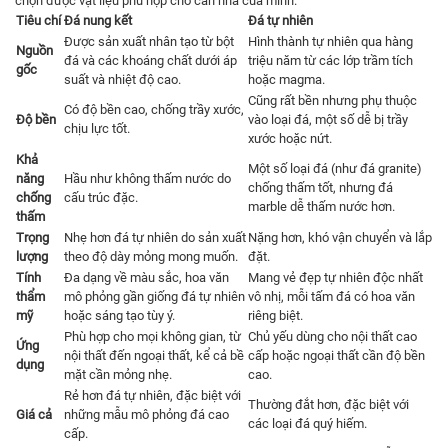
chọn được vật liệu phù hợp cho căn nhà của mình.
Tiêu chí
Đá nung kết
Đá tự nhiên
Được sản xuất nhân tạo từ bột
Hình thành tự nhiên qua hàng
Nguồn
đá và các khoáng chất dưới áp
triệu năm từ các lớp trầm tích
gốc
suất và nhiệt độ cao.
hoặc magma.
Cũng rất bền nhưng phụ thuộc
Có độ bền cao, chống trầy xước,
Độ bền
vào loại đá, một số dễ bị trầy
chịu lực tốt.
xước hoặc nứt.
Khả
Một số loại đá (như đá granite)
năng
Hầu như không thấm nước do
chống thấm tốt, nhưng đá
chống
cấu trúc đặc.
marble dễ thấm nước hơn.
thấm
Trọng
Nhẹ hơn đá tự nhiên do sản xuất
Nặng hơn, khó vận chuyển và lắp
lượng
theo độ dày mỏng mong muốn.
đặt.
Tính
Đa dạng về màu sắc, hoa văn
Mang vẻ đẹp tự nhiên độc nhất
thẩm
mô phỏng gần giống đá tự nhiên
vô nhị, mỗi tấm đá có hoa văn
mỹ
hoặc sáng tạo tùy ý.
riêng biệt.
Phù hợp cho mọi không gian, từ
Chủ yếu dùng cho nội thất cao
Ứng
nội thất đến ngoại thất, kể cả bề
cấp hoặc ngoại thất cần độ bền
dụng
mặt cần mỏng nhẹ.
cao.
Rẻ hơn đá tự nhiên, đặc biệt với
Thường đắt hơn, đặc biệt với
Giá cả
những mẫu mô phỏng đá cao
các loại đá quý hiếm.
cấp.