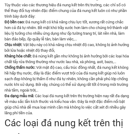
Tùy thuộc vào các thương hiệu đá nung kết trên thị trường, các chỉ số có
thể thay đổi tuy nhiên đặc điểm chung của đá nung kết luôn có như phần
trình bày dưới đây:
Độ bền cao:
Đá nung kết có khả năng chịu lực tốt, xương rất cứng chắc
hơn cả đá tự nhiên. Bề mặt khó trầy xước hơn làm cho chúng trở thành vật
liệu lý tưởng cho nhiều ứng dụng như ốp tường trang trí, lát nền nhà, làm
bàn đảo bếp, ốp quầy lễ tân, bàn làm việc,…
Chịu nhiệt:
Vật liệu này có khả năng chịu nhiệt độ cao, không bị ảnh hưởng
bởi lửa hoặc nhiệt độ thay đổi,
Kháng hóa chất:
Đá núng kết gần như không bị ảnh hưởng bởi các loại hóa
chất tẩy rửa thông thường như nước lau nhà, xà phòng, axit, bazo,…
Chống thấm nước:
Với mật độ cao, cấu trúc đồng nhất, đá nung kết không
hề hấp thụ nước, đây là đặc điểm vượt trội của đá nung kết giúp nó luôn
sạch đẹp không bị thấm ố như đá tự nhiên, không cần phải phủ lớp chống
nước khi sử dụng. Bởi vậy, chúng có thể sử dụng rất tốt ở trong môi trường
nhà tắm, ngoài trời,..
Đa dạng mẫu mã:
Các loại đá nung kết trên thị trường hiện nay rất đa dạng
về màu sắc lẫn kích thước và kiểu hoa văn. Đây là một đặc điểm nổi bật
giúp chủ nhà dễ mua loại mình cần mà không lo việc cắt xét đi nhiều gây
lãng phí tiền của.
Các loại đá nung kết trên thị