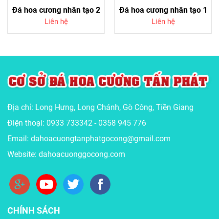
Đá hoa cương nhân tạo 2
Đá hoa cương nhân tạo 1
Liên hệ
Liên hệ
Địa chỉ: Long Hưng, Long Chánh, Gò Công, Tiền Giang
Điện thoại: 0933 733342 - 0358 945 776
Email: dahoacuongtanphatgocong@gmail.com
Website: dahoacuonggocong.com
CHÍNH SÁCH