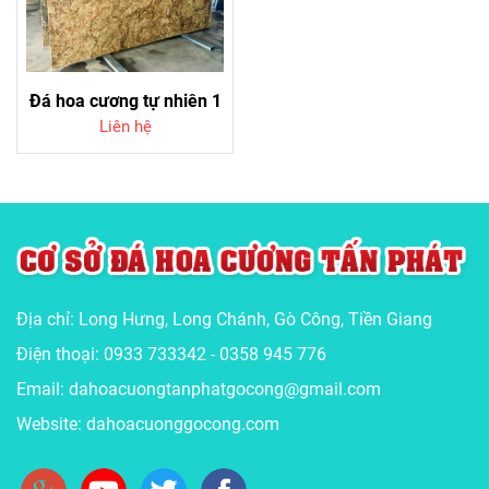
Đá hoa cương tự nhiên 1
Liên hệ
Địa chỉ: Long Hưng, Long Chánh, Gò Công, Tiền Giang
Điện thoại: 0933 733342 - 0358 945 776
Email: dahoacuongtanphatgocong@gmail.com
Website: dahoacuonggocong.com